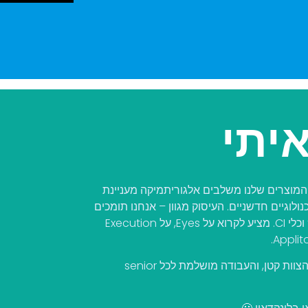
איתי
דיות – המוצרים שלנו משלבים אלגוריתמיקה מעניינת
ולוגיים חדשניים. העיסוק מגוון – אנחנו תומכים
באינטגרציה מול מגוון רחב של frameworks, SDKs וכלי CI. מציע לקרוא על Eyes, על Execution
העשייה מרובה, הצוות קטן, והעבודה מושלמת לכל senior