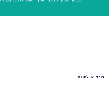
אם מה שכתבתי מדבר אליך – אשמח לדבר במייל או 
אני אוהב לתכנת