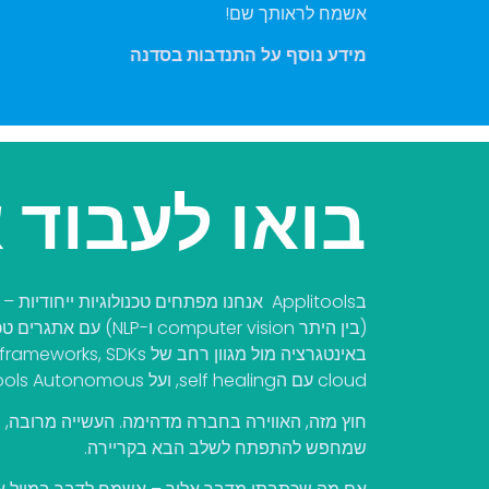
אשמח לראותך שם!
מידע נוסף על התנדבות בסדנה
בואו לעבוד 
בApplitools אנחנו מפתחים טכנולוגיות ייחו
(בין היתר computer vision ו-NLP) עם
אתגרים טכנ
cloud עם הself healing, ועל Applitools Autonomous.
חוץ מזה, האווירה בחברה מדהימה.
שמחפש להתפתח לשלב הבא בקריירה.