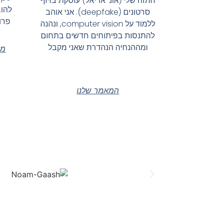
התזה שלי (אונ' אריאל) עוסקת בזיוף
להוב
סרטונים (deepfake). אני אוהב
פרו
ללמוד על computer vision, ונהנה
להתנסות בפיתוחים חדשים בתחום
ומההנחיה הנהדרת שאני מקבל
מש
המאמר שלנו